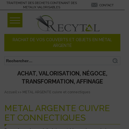
Skip
TRAITEMENT DES DECHETS CONTENANT DES
CONTACT
METAUX VALORISABLES
to
content
RACHAT DE VOS COUVERTS ET OBJETS EN MÉTAL
ARGENTÉ
Rechercher :
ACHAT, VALORISATION, NÉGOCE,
TRANSFORMATION, AFFINAGE
Accueil
>>
METAL ARGENTE cuivre et connectiques
METAL ARGENTE CUIVRE
ET CONNECTIQUES